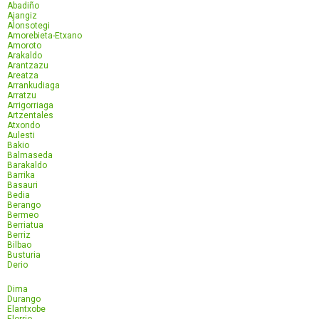
Abadiño
Ajangiz
Alonsotegi
Amorebieta-Etxano
Amoroto
Arakaldo
Arantzazu
Areatza
Arrankudiaga
Arratzu
Arrigorriaga
Artzentales
Atxondo
Aulesti
Bakio
Balmaseda
Barakaldo
Barrika
Basauri
Bedia
Berango
Bermeo
Berriatua
Berriz
Bilbao
Busturia
Derio
Dima
Durango
Elantxobe