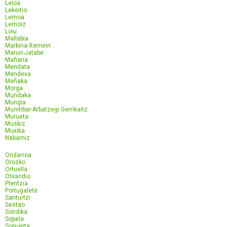
Leioa
Lekeitio
Lemoa
Lemoiz
Loiu
Mallabia
Markina-Xemein
Maruri-Jatabe
Mañaria
Mendata
Mendexa
Meñaka
Morga
Mundaka
Mungia
Munitibar-Arbatzegi Gerrikaitz
Murueta
Muskiz
Muxika
Nabarniz
Ondarroa
Orozko
Ortuella
Otxandio
Plentzia
Portugalete
Santurtzi
Sestao
Sondika
Sopela
Sopuerta