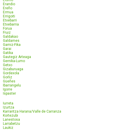
Elorrio
Erandio
Ereño
Ermua
Errigoiti
Etxebarri
Etxebarria
Forua
Fruiz
Galdakao
Galdames
Gamiz-Fika
Garai
Gatika
Gautegiz Arteaga
Gernika-Lumo
Getxo
Gizaburuaga
Gordexola
Gorliz
Güeñes
Ibarrangelu
Igorre
Ispaster
Iurreta
Izurtza
Karrantza Harana/Valle de Carranza
Kortezubi
Lanestosa
Larrabetzu
Laukiz