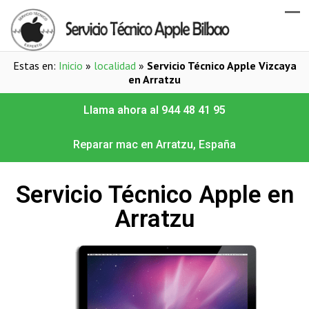
Estas en:
Inicio
»
localidad
»
Servicio Técnico Apple Vizcaya
en Arratzu
Llama ahora al 944 48 41 95
Reparar mac en Arratzu, España
Servicio Técnico Apple en
Arratzu