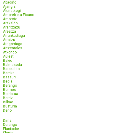
Abadiño
Ajangiz
Alonsotegi
Amorebieta-Etxano
Amoroto
Arakaldo
Arantzazu
Areatza
Arrankudiaga
Arratzu
Arrigorriaga
Artzentales
Atxondo
Aulesti
Bakio
Balmaseda
Barakaldo
Barrika
Basauri
Bedia
Berango
Bermeo
Berriatua
Berriz
Bilbao
Busturia
Derio
Dima
Durango
Elantxobe