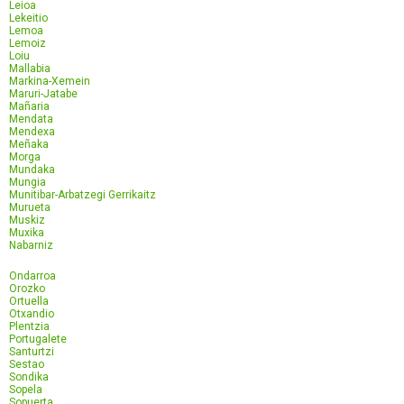
Leioa
Lekeitio
Lemoa
Lemoiz
Loiu
Mallabia
Markina-Xemein
Maruri-Jatabe
Mañaria
Mendata
Mendexa
Meñaka
Morga
Mundaka
Mungia
Munitibar-Arbatzegi Gerrikaitz
Murueta
Muskiz
Muxika
Nabarniz
Ondarroa
Orozko
Ortuella
Otxandio
Plentzia
Portugalete
Santurtzi
Sestao
Sondika
Sopela
Sopuerta