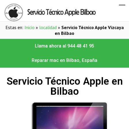
Estas en:
Inicio
»
localidad
»
Servicio Técnico Apple Vizcaya
en Bilbao
Llama ahora al 944 48 41 95
Reparar mac en Bilbao, España
Servicio Técnico Apple en
Bilbao