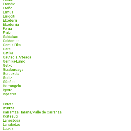
Elorrio
Erandio
Ereño
Ermua
Errigoiti
Etxebarri
Etxebarria
Forua
Fruiz
Galdakao
Galdames
Gamiz-Fika
Garai
Gatika
Gautegiz Arteaga
Gernika-Lumo
Getxo
Gizaburuaga
Gordexola
Gorliz
Güeñes
Ibarrangelu
Igorre
Ispaster
Iurreta
Izurtza
Karrantza Harana/Valle de Carranza
Kortezubi
Lanestosa
Larrabetzu
Laukiz