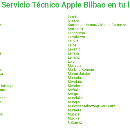
Servicio Técnico Apple Bilbao en tu 
Iurreta
Izurtza
e
Karrantza Harana/Valle de Carranza
Kortezubi
Lanestosa
Larrabetzu
Laukiz
Leioa
Lekeitio
a
Lemoa
Lemoiz
Loiu
o
Mallabia
s
Markina-Xemein
ka
Maruri-Jatabe
Mañaria
Mendata
 Arteaga
Mendexa
Lumo
Meñaka
Morga
aga
Mundaka
a
Mungia
Munitibar-Arbatzegi Gerrikaitz
Murueta
lu
Muskiz
Muxika
Nabarniz