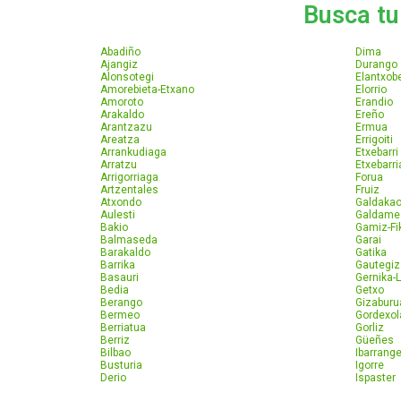
Busca tu 
Abadiño
Dima
Ajangiz
Durango
Alonsotegi
Elantxob
Amorebieta-Etxano
Elorrio
Amoroto
Erandio
Arakaldo
Ereño
Arantzazu
Ermua
Areatza
Errigoiti
Arrankudiaga
Etxebarri
Arratzu
Etxebarri
Arrigorriaga
Forua
Artzentales
Fruiz
Atxondo
Galdaka
Aulesti
Galdame
Bakio
Gamiz-Fi
Balmaseda
Garai
Barakaldo
Gatika
Barrika
Gautegiz
Basauri
Gernika-
Bedia
Getxo
Berango
Gizaburu
Bermeo
Gordexol
Berriatua
Gorliz
Berriz
Güeñes
Bilbao
Ibarrange
Busturia
Igorre
Derio
Ispaster