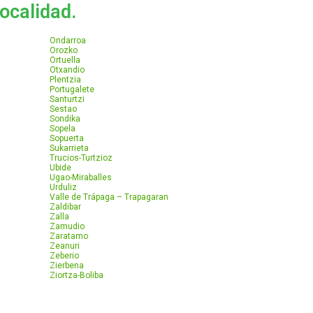
localidad.
Ondarroa
Orozko
Ortuella
Otxandio
Plentzia
Portugalete
Santurtzi
Sestao
Sondika
Sopela
Sopuerta
Sukarrieta
Trucios-Turtzioz
Ubide
Ugao-Miraballes
Urduliz
Valle de Trápaga – Trapagaran
Zaldibar
Zalla
Zamudio
Zaratamo
Zeanuri
Zeberio
Zierbena
Ziortza-Boliba