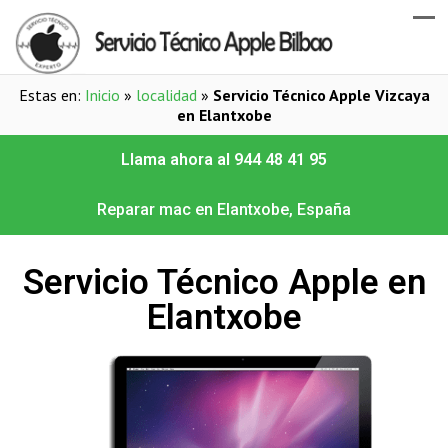
Estas en:
Inicio
»
localidad
»
Servicio Técnico Apple Vizcaya
en Elantxobe
Llama ahora al 944 48 41 95
Reparar mac en Elantxobe, España
Servicio Técnico Apple en
Elantxobe