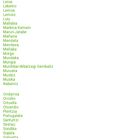
Leioa
Lekeitio
Lemoa
Lemoiz
Loiu
Mallabia
Markina-Xemein
Maruri-Jatabe
Mañaria
Mendata
Mendexa
Meñaka
Morga
Mundaka
Mungia
Munitibar-Arbatzegi Gerrikaitz
Murueta
Muskiz
Muxika
Nabarniz
Ondarroa
Orozko
Ortuella
Otxandio
Plentzia
Portugalete
Santurtzi
Sestao
Sondika
Sopela
Sopuerta