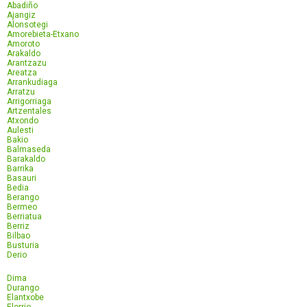
Abadiño
Ajangiz
Alonsotegi
Amorebieta-Etxano
Amoroto
Arakaldo
Arantzazu
Areatza
Arrankudiaga
Arratzu
Arrigorriaga
Artzentales
Atxondo
Aulesti
Bakio
Balmaseda
Barakaldo
Barrika
Basauri
Bedia
Berango
Bermeo
Berriatua
Berriz
Bilbao
Busturia
Derio
Dima
Durango
Elantxobe