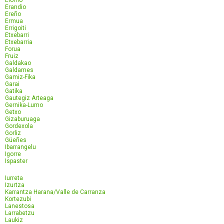
Elorrio
Erandio
Ereño
Ermua
Errigoiti
Etxebarri
Etxebarria
Forua
Fruiz
Galdakao
Galdames
Gamiz-Fika
Garai
Gatika
Gautegiz Arteaga
Gernika-Lumo
Getxo
Gizaburuaga
Gordexola
Gorliz
Güeñes
Ibarrangelu
Igorre
Ispaster
Iurreta
Izurtza
Karrantza Harana/Valle de Carranza
Kortezubi
Lanestosa
Larrabetzu
Laukiz