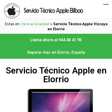
Estas en:
Inicio
»
localidad
»
Servicio Técnico Apple Vizcaya
en Elorrio
Llama ahora al 944 48 41 95
Reparar mac en Elorrio, España
Servicio Técnico Apple en
Elorrio