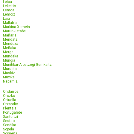
Leioa
Lekeitio
Lemoa
Lemoiz
Loiu
Mallabia
Markina-Xemein
Maruri-Jatabe
Mañaria
Mendata
Mendexa
Meñaka
Morga
Mundaka
Mungia
Munitibar-Arbatzegi Gerrikaitz
Murueta
Muskiz
Muxika
Nabarniz
Ondarroa
Orozko
Ortuella
Otxandio
Plentzia
Portugalete
Santurtzi
Sestao
Sondika
Sopela
Sopuerta