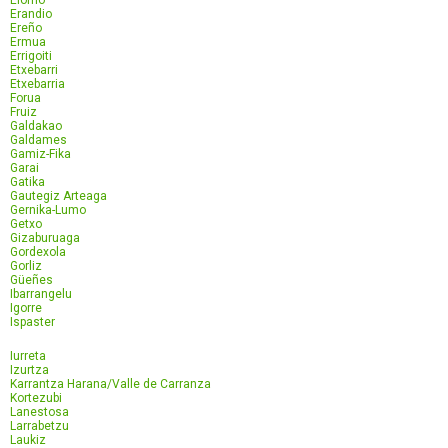
Elorrio
Erandio
Ereño
Ermua
Errigoiti
Etxebarri
Etxebarria
Forua
Fruiz
Galdakao
Galdames
Gamiz-Fika
Garai
Gatika
Gautegiz Arteaga
Gernika-Lumo
Getxo
Gizaburuaga
Gordexola
Gorliz
Güeñes
Ibarrangelu
Igorre
Ispaster
Iurreta
Izurtza
Karrantza Harana/Valle de Carranza
Kortezubi
Lanestosa
Larrabetzu
Laukiz