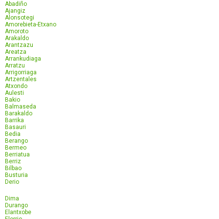
Abadiño
Ajangiz
Alonsotegi
Amorebieta-Etxano
Amoroto
Arakaldo
Arantzazu
Areatza
Arrankudiaga
Arratzu
Arrigorriaga
Artzentales
Atxondo
Aulesti
Bakio
Balmaseda
Barakaldo
Barrika
Basauri
Bedia
Berango
Bermeo
Berriatua
Berriz
Bilbao
Busturia
Derio
Dima
Durango
Elantxobe