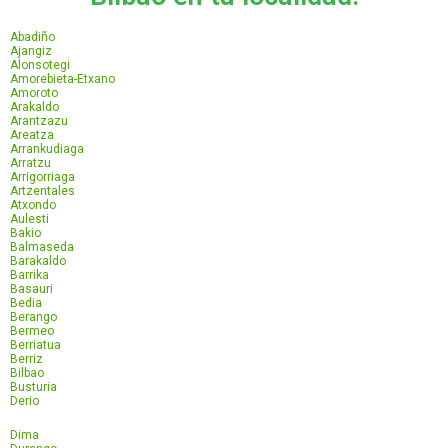
Abadiño
Ajangiz
Alonsotegi
Amorebieta-Etxano
Amoroto
Arakaldo
Arantzazu
Areatza
Arrankudiaga
Arratzu
Arrigorriaga
Artzentales
Atxondo
Aulesti
Bakio
Balmaseda
Barakaldo
Barrika
Basauri
Bedia
Berango
Bermeo
Berriatua
Berriz
Bilbao
Busturia
Derio
Dima