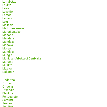
Larrabetzu
Laukiz
Leioa
Lekeitio
Lemoa
Lemoiz
Loiu
Mallabia
Markina-Xemein
Maruri-Jatabe
Mañaria
Mendata
Mendexa
Meñaka
Morga
Mundaka
Mungia
Munitibar-Arbatzegi Gerrikaitz
Murueta
Muskiz
Muxika
Nabarniz
Ondarroa
Orozko
Ortuella
Otxandio
Plentzia
Portugalete
Santurtzi
Sestao
Sondika