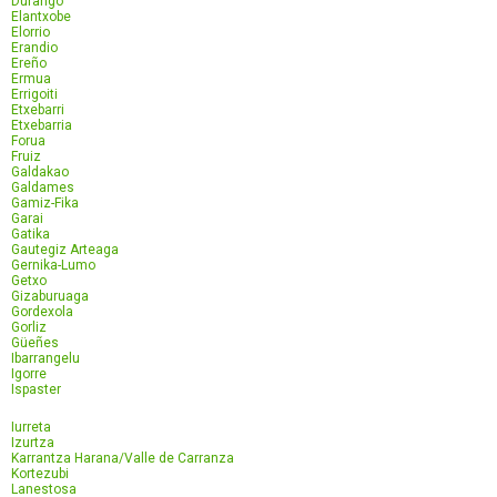
Durango
Elantxobe
Elorrio
Erandio
Ereño
Ermua
Errigoiti
Etxebarri
Etxebarria
Forua
Fruiz
Galdakao
Galdames
Gamiz-Fika
Garai
Gatika
Gautegiz Arteaga
Gernika-Lumo
Getxo
Gizaburuaga
Gordexola
Gorliz
Güeñes
Ibarrangelu
Igorre
Ispaster
Iurreta
Izurtza
Karrantza Harana/Valle de Carranza
Kortezubi
Lanestosa