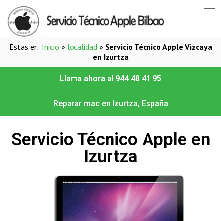
Estas en:
Inicio
»
localidad
»
Servicio Técnico Apple Vizcaya
en Izurtza
Llama ahora al 944 48 41 95
Reparar mac en Izurtza, España
Servicio Técnico Apple en
Izurtza