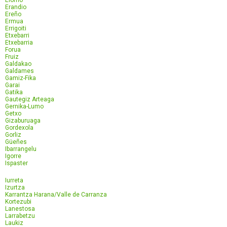
Elorrio
Erandio
Ereño
Ermua
Errigoiti
Etxebarri
Etxebarria
Forua
Fruiz
Galdakao
Galdames
Gamiz-Fika
Garai
Gatika
Gautegiz Arteaga
Gernika-Lumo
Getxo
Gizaburuaga
Gordexola
Gorliz
Güeñes
Ibarrangelu
Igorre
Ispaster
Iurreta
Izurtza
Karrantza Harana/Valle de Carranza
Kortezubi
Lanestosa
Larrabetzu
Laukiz