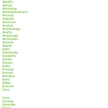
Abadiño
Ajangiz
Alonsotegi
Amorebieta-Etxano
Amoroto
Arakaldo
Arantzazu
Areatza
Arrankudiaga
Arratzu
Arrigorriaga
Artzentales
Atxondo
Aulesti
Bakio
Balmaseda
Barakaldo
Barrika
Basauri
Bedia
Berango
Bermeo
Berriatua
Berriz
Bilbao
Busturia
Derio
Dima
Durango
Elantxobe