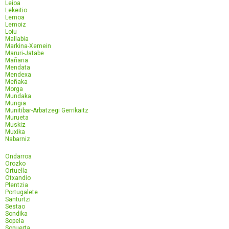
Leioa
Lekeitio
Lemoa
Lemoiz
Loiu
Mallabia
Markina-Xemein
Maruri-Jatabe
Mañaria
Mendata
Mendexa
Meñaka
Morga
Mundaka
Mungia
Munitibar-Arbatzegi Gerrikaitz
Murueta
Muskiz
Muxika
Nabarniz
Ondarroa
Orozko
Ortuella
Otxandio
Plentzia
Portugalete
Santurtzi
Sestao
Sondika
Sopela
Sopuerta