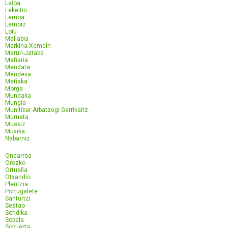
Leioa
Lekeitio
Lemoa
Lemoiz
Loiu
Mallabia
Markina-Xemein
Maruri-Jatabe
Mañaria
Mendata
Mendexa
Meñaka
Morga
Mundaka
Mungia
Munitibar-Arbatzegi Gerrikaitz
Murueta
Muskiz
Muxika
Nabarniz
Ondarroa
Orozko
Ortuella
Otxandio
Plentzia
Portugalete
Santurtzi
Sestao
Sondika
Sopela
Sopuerta