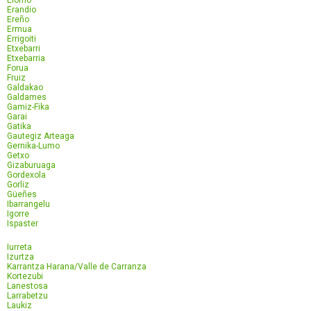
Elorrio
Erandio
Ereño
Ermua
Errigoiti
Etxebarri
Etxebarria
Forua
Fruiz
Galdakao
Galdames
Gamiz-Fika
Garai
Gatika
Gautegiz Arteaga
Gernika-Lumo
Getxo
Gizaburuaga
Gordexola
Gorliz
Güeñes
Ibarrangelu
Igorre
Ispaster
Iurreta
Izurtza
Karrantza Harana/Valle de Carranza
Kortezubi
Lanestosa
Larrabetzu
Laukiz