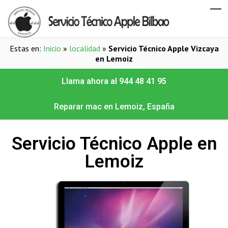
Estas en:
Inicio
»
localidad
»
Servicio Técnico Apple Vizcaya
en Lemoiz
Llama ahora al 944 48 41 95
Reparar mac en Lemoiz, España
Servicio Técnico Apple en
Lemoiz