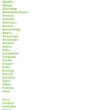
Abadiño
Ajangiz
Alonsotegi
Amorebieta-Etxano
Amoroto
Arakaldo
Arantzazu
Areatza
Arrankudiaga
Arratzu
Arrigorriaga
Artzentales
Atxondo
Aulesti
Bakio
Balmaseda
Barakaldo
Barrika
Basauri
Bedia
Berango
Bermeo
Berriatua
Berriz
Bilbao
Busturia
Derio
Dima
Durango
Elantxobe