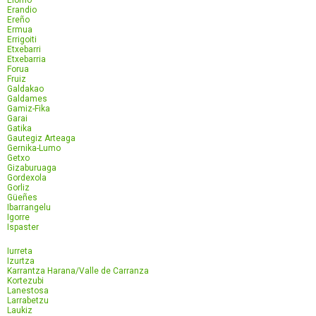
Elorrio
Erandio
Ereño
Ermua
Errigoiti
Etxebarri
Etxebarria
Forua
Fruiz
Galdakao
Galdames
Gamiz-Fika
Garai
Gatika
Gautegiz Arteaga
Gernika-Lumo
Getxo
Gizaburuaga
Gordexola
Gorliz
Güeñes
Ibarrangelu
Igorre
Ispaster
Iurreta
Izurtza
Karrantza Harana/Valle de Carranza
Kortezubi
Lanestosa
Larrabetzu
Laukiz