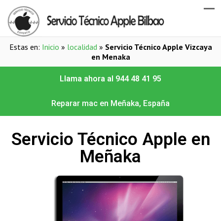
Estas en:
Inicio
»
localidad
»
Servicio Técnico Apple Vizcaya
en Menaka
Llama ahora al 944 48 41 95
Reparar mac en Meñaka, España
Servicio Técnico Apple en
Meñaka