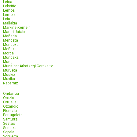
Leioa
Lekeitio
Lemoa
Lemoiz
Loiu
Mallabia
Markina-Xemein
Maruri-Jatabe
Mañaria
Mendata
Mendexa
Meñaka
Morga
Mundaka
Mungia
Munitibar-Arbatzegi Gerrikaitz
Murueta
Muskiz
Muxika
Nabarniz
Ondarroa
Orozko
Ortuella
Otxandio
Plentzia
Portugalete
Santurtzi
Sestao
Sondika
Sopela
Sopuerta