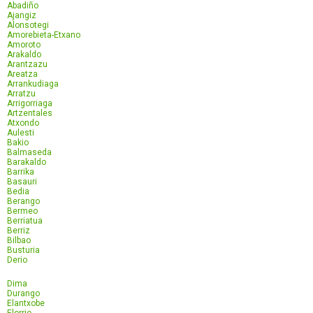
Abadiño
Ajangiz
Alonsotegi
Amorebieta-Etxano
Amoroto
Arakaldo
Arantzazu
Areatza
Arrankudiaga
Arratzu
Arrigorriaga
Artzentales
Atxondo
Aulesti
Bakio
Balmaseda
Barakaldo
Barrika
Basauri
Bedia
Berango
Bermeo
Berriatua
Berriz
Bilbao
Busturia
Derio
Dima
Durango
Elantxobe