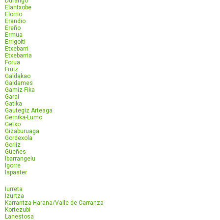
Durango
Elantxobe
Elorrio
Erandio
Ereño
Ermua
Errigoiti
Etxebarri
Etxebarria
Forua
Fruiz
Galdakao
Galdames
Gamiz-Fika
Garai
Gatika
Gautegiz Arteaga
Gernika-Lumo
Getxo
Gizaburuaga
Gordexola
Gorliz
Güeñes
Ibarrangelu
Igorre
Ispaster
Iurreta
Izurtza
Karrantza Harana/Valle de Carranza
Kortezubi
Lanestosa