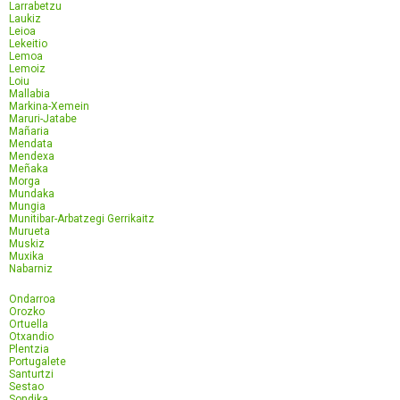
Larrabetzu
Laukiz
Leioa
Lekeitio
Lemoa
Lemoiz
Loiu
Mallabia
Markina-Xemein
Maruri-Jatabe
Mañaria
Mendata
Mendexa
Meñaka
Morga
Mundaka
Mungia
Munitibar-Arbatzegi Gerrikaitz
Murueta
Muskiz
Muxika
Nabarniz
Ondarroa
Orozko
Ortuella
Otxandio
Plentzia
Portugalete
Santurtzi
Sestao
Sondika