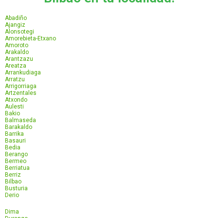
Abadiño
Ajangiz
Alonsotegi
Amorebieta-Etxano
Amoroto
Arakaldo
Arantzazu
Areatza
Arrankudiaga
Arratzu
Arrigorriaga
Artzentales
Atxondo
Aulesti
Bakio
Balmaseda
Barakaldo
Barrika
Basauri
Bedia
Berango
Bermeo
Berriatua
Berriz
Bilbao
Busturia
Derio
Dima