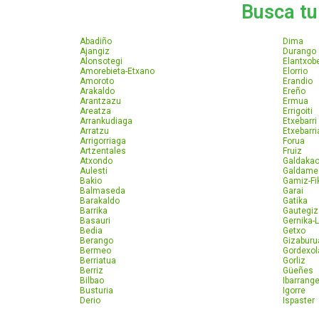
Busca tu 
Abadiño
Dima
Ajangiz
Durango
Alonsotegi
Elantxob
Amorebieta-Etxano
Elorrio
Amoroto
Erandio
Arakaldo
Ereño
Arantzazu
Ermua
Areatza
Errigoiti
Arrankudiaga
Etxebarri
Arratzu
Etxebarri
Arrigorriaga
Forua
Artzentales
Fruiz
Atxondo
Galdaka
Aulesti
Galdame
Bakio
Gamiz-Fi
Balmaseda
Garai
Barakaldo
Gatika
Barrika
Gautegiz
Basauri
Gernika-
Bedia
Getxo
Berango
Gizaburu
Bermeo
Gordexol
Berriatua
Gorliz
Berriz
Güeñes
Bilbao
Ibarrange
Busturia
Igorre
Derio
Ispaster