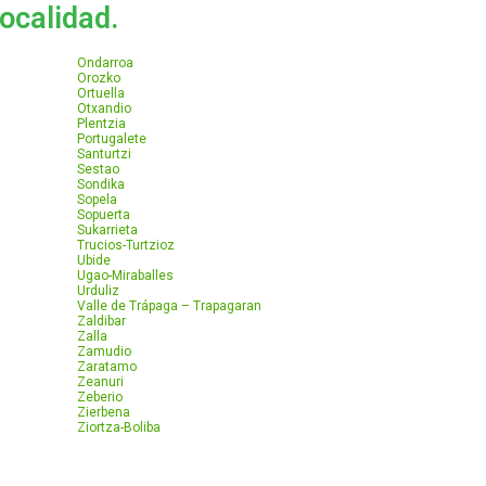
localidad.
Ondarroa
Orozko
Ortuella
Otxandio
Plentzia
Portugalete
Santurtzi
Sestao
Sondika
Sopela
Sopuerta
Sukarrieta
Trucios-Turtzioz
Ubide
Ugao-Miraballes
Urduliz
Valle de Trápaga – Trapagaran
Zaldibar
Zalla
Zamudio
Zaratamo
Zeanuri
Zeberio
Zierbena
Ziortza-Boliba