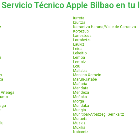
Servicio Técnico Apple Bilbao en tu 
Iurreta
Izurtza
e
Karrantza Harana/Valle de Carranza
Kortezubi
Lanestosa
Larrabetzu
Laukiz
Leioa
Lekeitio
a
Lemoa
Lemoiz
Loiu
o
Mallabia
s
Markina-Xemein
ka
Maruri-Jatabe
Mañaria
Mendata
 Arteaga
Mendexa
Lumo
Meñaka
Morga
aga
Mundaka
a
Mungia
Munitibar-Arbatzegi Gerrikaitz
Murueta
lu
Muskiz
Muxika
Nabarniz