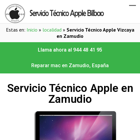
Estas en:
Inicio
»
localidad
»
Servicio Técnico Apple Vizcaya
en Zamudio
Llama ahora al 944 48 41 95
Reparar mac en Zamudio, España
Servicio Técnico Apple en
Zamudio