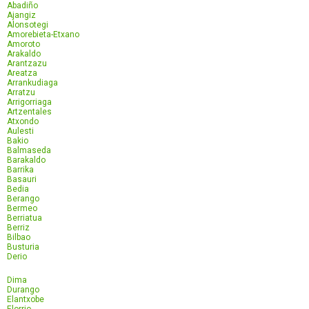
Abadiño
Ajangiz
Alonsotegi
Amorebieta-Etxano
Amoroto
Arakaldo
Arantzazu
Areatza
Arrankudiaga
Arratzu
Arrigorriaga
Artzentales
Atxondo
Aulesti
Bakio
Balmaseda
Barakaldo
Barrika
Basauri
Bedia
Berango
Bermeo
Berriatua
Berriz
Bilbao
Busturia
Derio
Dima
Durango
Elantxobe