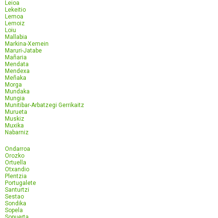
Leioa
Lekeitio
Lemoa
Lemoiz
Loiu
Mallabia
Markina-Xemein
Maruri-Jatabe
Mañaria
Mendata
Mendexa
Meñaka
Morga
Mundaka
Mungia
Munitibar-Arbatzegi Gerrikaitz
Murueta
Muskiz
Muxika
Nabarniz
Ondarroa
Orozko
Ortuella
Otxandio
Plentzia
Portugalete
Santurtzi
Sestao
Sondika
Sopela
Sopuerta