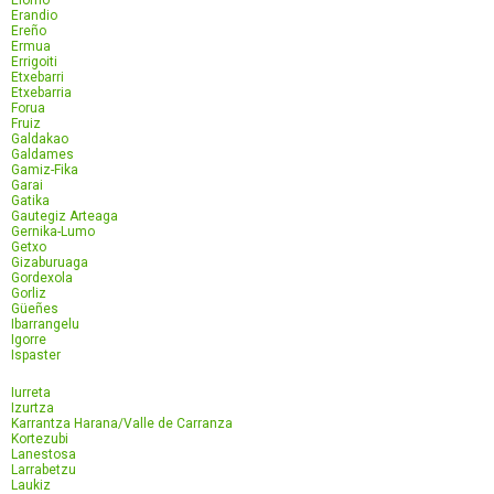
Elorrio
Erandio
Ereño
Ermua
Errigoiti
Etxebarri
Etxebarria
Forua
Fruiz
Galdakao
Galdames
Gamiz-Fika
Garai
Gatika
Gautegiz Arteaga
Gernika-Lumo
Getxo
Gizaburuaga
Gordexola
Gorliz
Güeñes
Ibarrangelu
Igorre
Ispaster
Iurreta
Izurtza
Karrantza Harana/Valle de Carranza
Kortezubi
Lanestosa
Larrabetzu
Laukiz