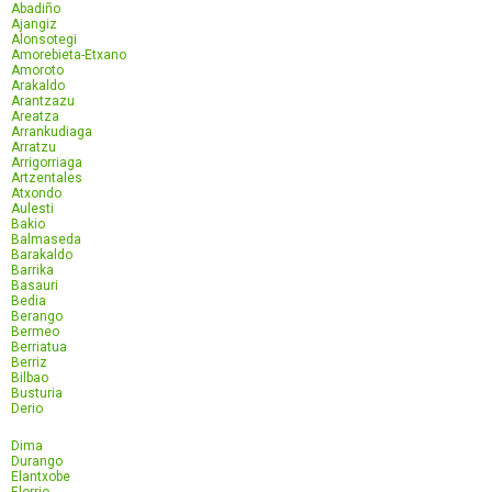
Abadiño
Ajangiz
Alonsotegi
Amorebieta-Etxano
Amoroto
Arakaldo
Arantzazu
Areatza
Arrankudiaga
Arratzu
Arrigorriaga
Artzentales
Atxondo
Aulesti
Bakio
Balmaseda
Barakaldo
Barrika
Basauri
Bedia
Berango
Bermeo
Berriatua
Berriz
Bilbao
Busturia
Derio
Dima
Durango
Elantxobe