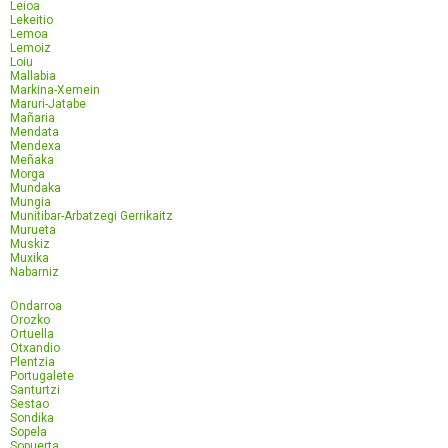
Leioa
Lekeitio
Lemoa
Lemoiz
Loiu
Mallabia
Markina-Xemein
Maruri-Jatabe
Mañaria
Mendata
Mendexa
Meñaka
Morga
Mundaka
Mungia
Munitibar-Arbatzegi Gerrikaitz
Murueta
Muskiz
Muxika
Nabarniz
Ondarroa
Orozko
Ortuella
Otxandio
Plentzia
Portugalete
Santurtzi
Sestao
Sondika
Sopela
Sopuerta