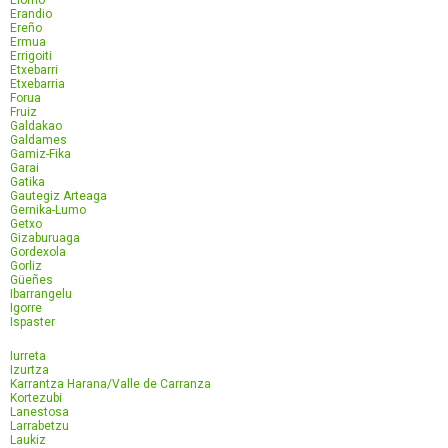
Elorrio
Erandio
Ereño
Ermua
Errigoiti
Etxebarri
Etxebarria
Forua
Fruiz
Galdakao
Galdames
Gamiz-Fika
Garai
Gatika
Gautegiz Arteaga
Gernika-Lumo
Getxo
Gizaburuaga
Gordexola
Gorliz
Güeñes
Ibarrangelu
Igorre
Ispaster
Iurreta
Izurtza
Karrantza Harana/Valle de Carranza
Kortezubi
Lanestosa
Larrabetzu
Laukiz